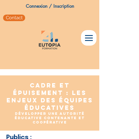
Connexion / Inscription
Contact
cadre et
épuisement : les
enjeux des équipes
éducatives
Développer une autorité
éducative contenante et
coopérative
Publics :