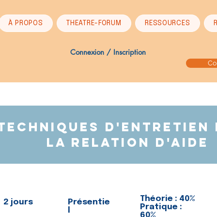
À PROPOS
THEATRE-FORUM
RESSOURCES
Connexion / Inscription
Co
techniques d'entretien
la relation d'aide
Théorie : 40%
2 jours
Présentie
Pratique :
l
60%