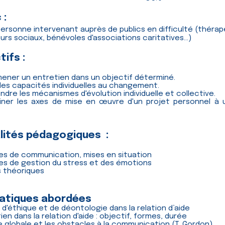
 :
personne intervenant auprès de
publics en difficulté (théra
eurs sociaux, bénévoles d'associations caritatives...)
tifs :
mener un entretien dans un objectif déterminé.
 les capacités individuelles au changement.
dre les mécanismes d'évolution individuelle et collective.
iner les axes de mise en œuvre d'un projet personnel à
ités pédagogiques :
es de communication, mises en situation
es de gestion du stress et des émotions
 théoriques
atiques abordées
 d'éthique et de déontologie dans la relation d’aide
ien dans la relation d'aide : objectif, formes, durée
e globale et les obstacles à la communication (T. Gordon)