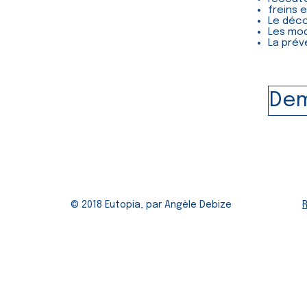
freins
Le déco
Les mod
La prév
Dem
© 2018 Eutopia, par Angèle Debize