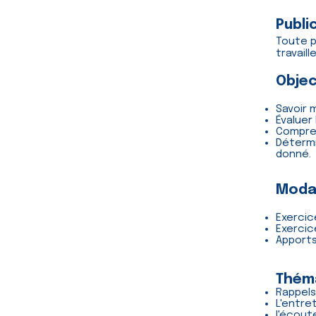
Public
Toute 
travaill
Objec
Savoir 
Évaluer
Compren
Déterm
donné.
Modal
Exercic
Exercic
Apports
Thém
Rappels
L'entret
l'écout